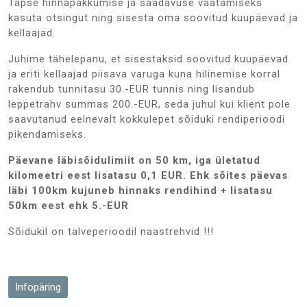
Täpse hinnapakkumise ja saadavuse vaatamiseks
kasuta otsingut ning sisesta oma soovitud kuupäevad ja
kellaajad.
Juhime tähelepanu, et sisestaksid soovitud kuupäevad
ja eriti kellaajad piisava varuga kuna hilinemise korral
rakendub tunnitasu 30.-EUR tunnis ning lisandub
leppetrahv summas 200.-EUR, seda juhul kui klient pole
saavutanud eelnevalt kokkulepet sõiduki rendiperioodi
pikendamiseks.
Päevane läbisõidulimiit on 50 km, iga ületatud
kilomeetri eest lisatasu 0,1 EUR. Ehk sõites päevas
läbi 100km kujuneb hinnaks rendihind + lisatasu
50km eest ehk 5.-EUR
Sõidukil on talveperioodil naastrehvid !!!
Infopäring