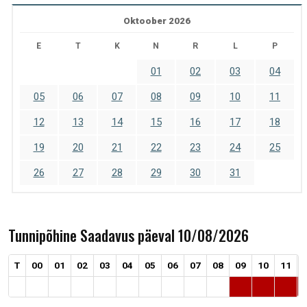
Oktoober 2026
E
T
K
N
R
L
P
01
02
03
04
05
06
07
08
09
10
11
12
13
14
15
16
17
18
19
20
21
22
23
24
25
26
27
28
29
30
31
Tunnipõhine Saadavus päeval 10/08/2026
T
00
01
02
03
04
05
06
07
08
09
10
11