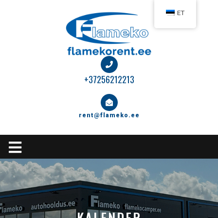
Sisu
ET
juurde
+37256212213
rent@flameko.ee
Avamisnupp
KALENDER