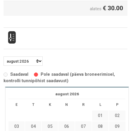
€
30.00
alates
Saadaval
Pole saadaval (päeva broneerimisel,
kontrolli tunnipõhist saadavust)
august 2026
E
T
K
N
R
L
P
01
02
03
04
05
06
07
08
09